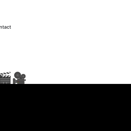
ntact
 🎬🎥