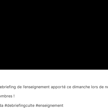
ebriefing de l’enseignement apporté ce dimanche lors de not
ombres !
a #debriefingculte #enseignement