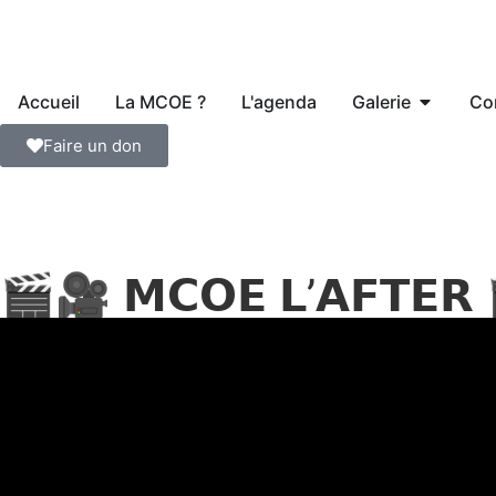
Accueil
La MCOE ?
L'agenda
Galerie
Co
Faire un don
🎬🎥 𝗠𝗖𝗢𝗘 𝗟’𝗔𝗙𝗧𝗘