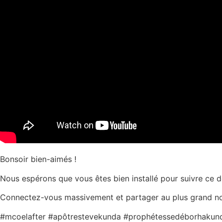
Bonsoir bien-aimés !
Nous espérons que vous êtes bien installé pour suivre ce d
Connectez-vous massivement et partager au plus grand n
#mcoelafter #apôtrestevekunda #prophétessedéborhakund