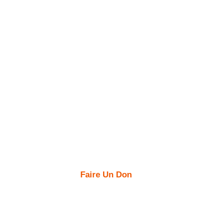
MCOE
Accueil
La MCOE ?
Galerie
Évènements
Contact
Faire Un Don