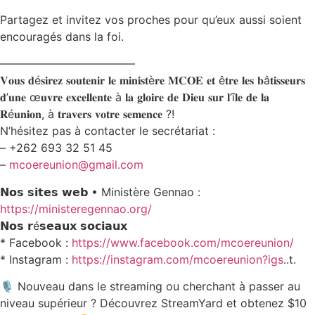
Partagez et invitez vos proches pour qu’eux aussi soient
encouragés dans la foi.
————————————
𝐕𝐨𝐮𝐬 𝐝é𝐬𝐢𝐫𝐞𝐳 𝐬𝐨𝐮𝐭𝐞𝐧𝐢𝐫 𝐥𝐞 𝐦𝐢𝐧𝐢𝐬𝐭è𝐫𝐞 𝐌𝐂𝐎𝐄 𝐞𝐭 ê𝐭𝐫𝐞 𝐥𝐞𝐬 𝐛â𝐭𝐢𝐬𝐬𝐞𝐮𝐫𝐬
𝐝’𝐮𝐧𝐞 œ𝐮𝐯𝐫𝐞 𝐞𝐱𝐜𝐞𝐥𝐥𝐞𝐧𝐭𝐞 à 𝐥𝐚 𝐠𝐥𝐨𝐢𝐫𝐞 𝐝𝐞 𝐃𝐢𝐞𝐮 𝐬𝐮𝐫 𝐥’î𝐥𝐞 𝐝𝐞 𝐥𝐚
𝐑é𝐮𝐧𝐢𝐨𝐧, à 𝐭𝐫𝐚𝐯𝐞𝐫𝐬 𝐯𝐨𝐭𝐫𝐞 𝐬𝐞𝐦𝐞𝐧𝐜𝐞 ?!
N’hésitez pas à contacter le secrétariat :
– +262 693 32 51 45
–
mcoereunion@gmail.com
𝗡𝗼𝘀 𝘀𝗶𝘁𝗲𝘀 𝘄𝗲𝗯 • Ministère Gennao :
https://ministeregennao.org/
𝗡𝗼𝘀 𝗿é𝘀𝗲𝗮𝘂𝘅 𝘀𝗼𝗰𝗶𝗮𝘂𝘅
* Facebook :
https://www.facebook.com/mcoereunion/
* ⁠Instagram :
https://instagram.com/mcoereunion?igs
..t.
🎙️ Nouveau dans le streaming ou cherchant à passer au
niveau supérieur ? Découvrez StreamYard et obtenez $10