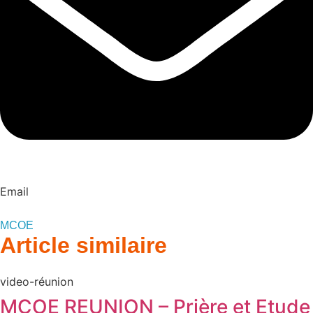
Email
MCOE
Article similaire​
video-réunion
MCOE REUNION – Prière et Etude