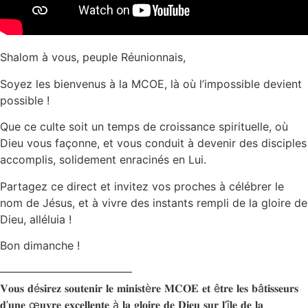
Shalom à vous, peuple Réunionnais,
Soyez les bienvenus à la MCOE, là où l’impossible devient
possible !
Que ce culte soit un temps de croissance spirituelle, où
Dieu vous façonne, et vous conduit à devenir des disciples
accomplis, solidement enracinés en Lui.
Partagez ce direct et invitez vos proches à célébrer le
nom de Jésus, et à vivre des instants rempli de la gloire de
Dieu, alléluia !
Bon dimanche !
————————————
𝐕𝐨𝐮𝐬 𝐝é𝐬𝐢𝐫𝐞𝐳 𝐬𝐨𝐮𝐭𝐞𝐧𝐢𝐫 𝐥𝐞 𝐦𝐢𝐧𝐢𝐬𝐭è𝐫𝐞 𝐌𝐂𝐎𝐄 𝐞𝐭 ê𝐭𝐫𝐞 𝐥𝐞𝐬 𝐛â𝐭𝐢𝐬𝐬𝐞𝐮𝐫𝐬
𝐝’𝐮𝐧𝐞 œ𝐮𝐯𝐫𝐞 𝐞𝐱𝐜𝐞𝐥𝐥𝐞𝐧𝐭𝐞 à 𝐥𝐚 𝐠𝐥𝐨𝐢𝐫𝐞 𝐝𝐞 𝐃𝐢𝐞𝐮 𝐬𝐮𝐫 𝐥’î𝐥𝐞 𝐝𝐞 𝐥𝐚