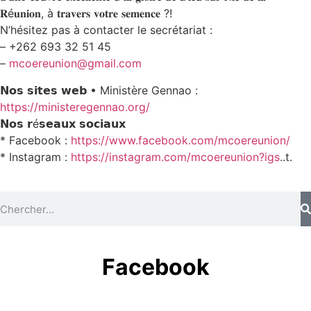
𝐑é𝐮𝐧𝐢𝐨𝐧, à 𝐭𝐫𝐚𝐯𝐞𝐫𝐬 𝐯𝐨𝐭𝐫𝐞 𝐬𝐞𝐦𝐞𝐧𝐜𝐞 ?!
N’hésitez pas à contacter le secrétariat :
– +262 693 32 51 45
–
mcoereunion@gmail.com
𝗡𝗼𝘀 𝘀𝗶𝘁𝗲𝘀 𝘄𝗲𝗯 • Ministère Gennao :
https://ministeregennao.org/
𝗡𝗼𝘀 𝗿é𝘀𝗲𝗮𝘂𝘅 𝘀𝗼𝗰𝗶𝗮𝘂𝘅
* Facebook :
https://www.facebook.com/mcoereunion/
* ⁠Instagram :
https://instagram.com/mcoereunion?igs
..t.
Facebook