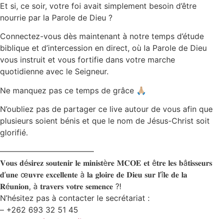
Et si, ce soir, votre foi avait simplement besoin d’être
nourrie par la Parole de Dieu ?
Connectez-vous dès maintenant à notre temps d’étude
biblique et d’intercession en direct, où la Parole de Dieu
vous instruit et vous fortifie dans votre marche
quotidienne avec le Seigneur.
Ne manquez pas ce temps de grâce 🙏🏼
N’oubliez pas de partager ce live autour de vous afin que
plusieurs soient bénis et que le nom de Jésus-Christ soit
glorifié.
————————————
𝐕𝐨𝐮𝐬 𝐝é𝐬𝐢𝐫𝐞𝐳 𝐬𝐨𝐮𝐭𝐞𝐧𝐢𝐫 𝐥𝐞 𝐦𝐢𝐧𝐢𝐬𝐭è𝐫𝐞 𝐌𝐂𝐎𝐄 𝐞𝐭 ê𝐭𝐫𝐞 𝐥𝐞𝐬 𝐛â𝐭𝐢𝐬𝐬𝐞𝐮𝐫𝐬
𝐝’𝐮𝐧𝐞 œ𝐮𝐯𝐫𝐞 𝐞𝐱𝐜𝐞𝐥𝐥𝐞𝐧𝐭𝐞 à 𝐥𝐚 𝐠𝐥𝐨𝐢𝐫𝐞 𝐝𝐞 𝐃𝐢𝐞𝐮 𝐬𝐮𝐫 𝐥’î𝐥𝐞 𝐝𝐞 𝐥𝐚
𝐑é𝐮𝐧𝐢𝐨𝐧, à 𝐭𝐫𝐚𝐯𝐞𝐫𝐬 𝐯𝐨𝐭𝐫𝐞 𝐬𝐞𝐦𝐞𝐧𝐜𝐞 ?!
N’hésitez pas à contacter le secrétariat :
– +262 693 32 51 45