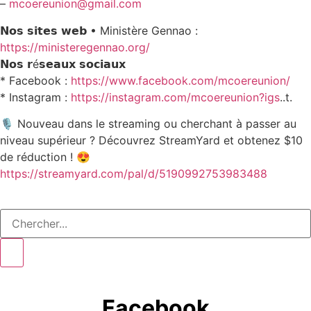
–
mcoereunion@gmail.com
𝗡𝗼𝘀 𝘀𝗶𝘁𝗲𝘀 𝘄𝗲𝗯 • Ministère Gennao :
https://ministeregennao.org/
𝗡𝗼𝘀 𝗿é𝘀𝗲𝗮𝘂𝘅 𝘀𝗼𝗰𝗶𝗮𝘂𝘅
* Facebook :
https://www.facebook.com/mcoereunion/
* ⁠Instagram :
https://instagram.com/mcoereunion?igs
..t.
🎙️ Nouveau dans le streaming ou cherchant à passer au
niveau supérieur ? Découvrez StreamYard et obtenez $10
de réduction ! 😍
https://streamyard.com/pal/d/5190992753983488
Facebook