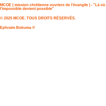
MCOE ( mission chrétienne ouvriers de l'évangile ) - "Là où
l'impossible devient possible"
© 2025 MCOE. TOUS DROITS RÉSERVÉS.
Ephraim Bokuma ®
MCOE
Accueil
La MCOE ?
Galerie
Évènements
Contact