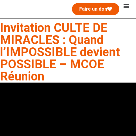
Faire un don
Invitation CULTE DE
MIRACLES : Quand
l’IMPOSSIBLE devient
POSSIBLE – MCOE
Réunion