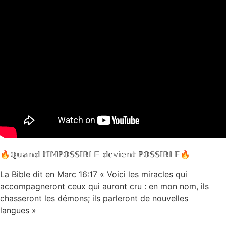
🔥ℚ𝕦𝕒𝕟𝕕 𝕝’𝕀𝕄ℙ𝕆𝕊𝕊𝕀𝔹𝕃𝔼 𝕕𝕖𝕧𝕚𝕖𝕟𝕥 ℙ𝕆𝕊𝕊𝕀𝔹𝕃𝔼🔥
La Bible dit en Marc 16:17 « Voici les miracles qui
accompagneront ceux qui auront cru : en mon nom, ils
chasseront les démons; ils parleront de nouvelles
langues »