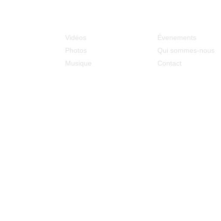
Médias
MCOE
Vidéos
Évenements
Photos
Qui sommes-nous
Musique
Contact
Adresse : 128 rue du Ouaki
La Rivière Saint Louis (97421)