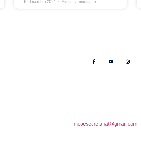
10 décembre 2024
Aucun commentaire
Nos réseaux
E-mail :
mcoesecretariat@gmail.com
Téléphone : +262 693 325