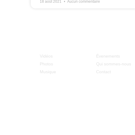
18 août 2021
Aucun commentaire
Médias
MCOE
Vidéos
Évenements
Photos
Qui sommes-nous
Musique
Contact
Adresse : 128 rue du Ouaki
La Rivière Saint Louis (97421)