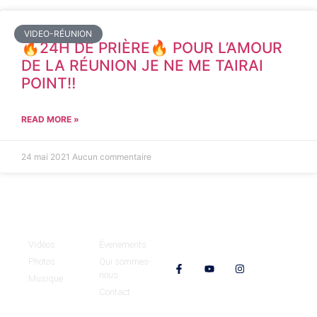
VIDEO-RÉUNION
🔥24H DE PRIÈRE🔥 POUR L’AMOUR
DE LA RÉUNION JE NE ME TAIRAI
POINT‼️
READ MORE »
24 mai 2021
Aucun commentaire
Médias
MCOE
Vidéos
Évenements
Nos réseaux
Photos
Qui sommes-
nous
Musique
Contact