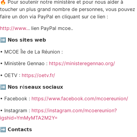
🔥 Pour soutenir notre ministère et pour nous aider à
toucher un plus grand nombre de personnes, vous pouvez
faire un don via PayPal en cliquant sur ce lien :
http://www..
. lien PayPal mcoe..
➡️ 𝗡𝗼𝘀 𝘀𝗶𝘁𝗲𝘀 𝘄𝗲𝗯
• MCOE Île de La Réunion :
• Ministère Gennao :
https://ministeregennao.org/
• OETV :
https://oetv.fr/
➡️ 𝗡𝗼𝘀 𝗿é𝘀𝗲𝗮𝘂𝘅 𝘀𝗼𝗰𝗶𝗮𝘂𝘅
• Facebook :
https://www.facebook.com/mcoereunion/
• Instagram :
https://instagram.com/mcoereunion?
igshid=YmMyMTA2M2Y=
➡️ 𝗖𝗼𝗻𝘁𝗮𝗰𝘁𝘀