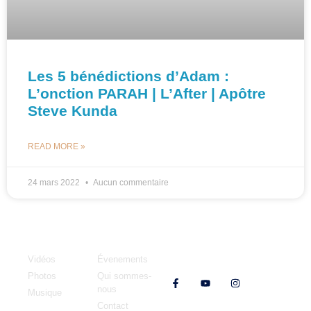
Les 5 bénédictions d’Adam :
L’onction PARAH | L’After | Apôtre
Steve Kunda
READ MORE »
24 mars 2022
Aucun commentaire
Médias
MCOE
Vidéos
Évenements
Nos réseaux
Photos
Qui sommes-
nous
Musique
Contact