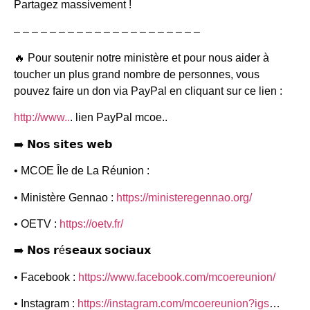
Partagez massivement !
– – – – – – – – – – – – – – – – – – – – –
🔥 Pour soutenir notre ministère et pour nous aider à
toucher un plus grand nombre de personnes, vous
pouvez faire un don via PayPal en cliquant sur ce lien :
http://www..
. lien PayPal mcoe..
➡️ 𝗡𝗼𝘀 𝘀𝗶𝘁𝗲𝘀 𝘄𝗲𝗯
• MCOE Île de La Réunion :
• Ministère Gennao :
https://ministeregennao.org/
• OETV :
https://oetv.fr/
➡️ 𝗡𝗼𝘀 𝗿é𝘀𝗲𝗮𝘂𝘅 𝘀𝗼𝗰𝗶𝗮𝘂𝘅
• Facebook :
https://www.facebook.com/mcoereunion/
• Instagram :
https://instagram.com/mcoereunion?igs
…