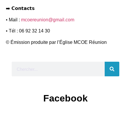
➡️ 𝗖𝗼𝗻𝘁𝗮𝗰𝘁𝘀
• Mail :
mcoereunion@gmail.com
• Tél : 06 92 32 14 30
© Émission produite par l’Église MCOE Réunion
Facebook