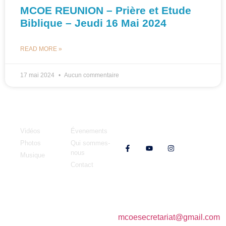
MCOE REUNION – Prière et Etude
Biblique – Jeudi 16 Mai 2024
READ MORE »
17 mai 2024
Aucun commentaire
Médias
MCOE
Vidéos
Évenements
Nos réseaux
Photos
Qui sommes-
nous
Musique
Contact
Adresse : 128 rue du
E-mail :
mcoesecretariat@gmail.com
Ouaki