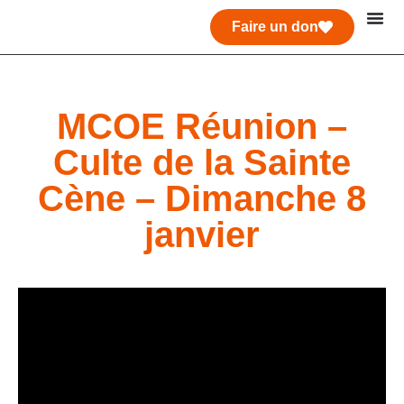
Faire un don
MCOE Réunion –
Culte de la Sainte
Cène – Dimanche 8
janvier