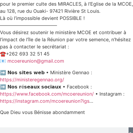
pour le premier culte des MIRACLES, à l’Eglise de la MCOE,
au 128, rue du Ouaki- 97421 Rivière St Louis.
Là où l’impossible devient POSSIBLE !
————————————
Vous désirez soutenir le ministère MCOE et contribuer à
l’impact de l’île de la Réunion par votre semence, n’hésitez
pas à contacter le secrétariat :
☎️+262 693 32 51 45
📧
mcoereunion@gmail.com
➡️ 𝗡𝗼𝘀 𝘀𝗶𝘁𝗲𝘀 𝘄𝗲𝗯 • Ministère Gennao :
https://ministeregennao.org/
➡️ 𝗡𝗼𝘀 𝗿é𝘀𝗲𝗮𝘂𝘅 𝘀𝗼𝗰𝗶𝗮𝘂𝘅 • Facebook :
https://www.facebook.com/mcoereunion/
• Instagram :
https://instagram.com/mcoereunion?igs
…
Que Dieu vous Bénisse abondamment