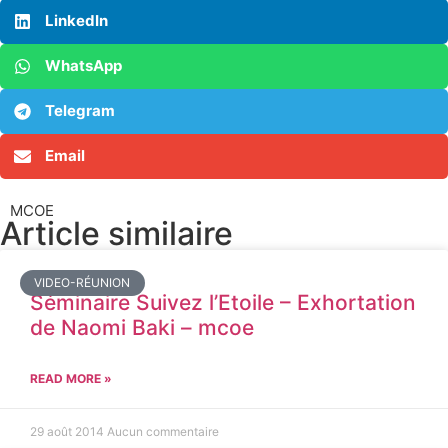
LinkedIn
WhatsApp
Telegram
Email
MCOE
Article similaire​
VIDEO-RÉUNION
Séminaire Suivez l’Etoile – Exhortation
de Naomi Baki – mcoe
READ MORE »
29 août 2014
Aucun commentaire