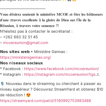
————————————
𝐕𝐨𝐮𝐬 𝐝é𝐬𝐢𝐫𝐞𝐳 𝐬𝐨𝐮𝐭𝐞𝐧𝐢𝐫 𝐥𝐞 𝐦𝐢𝐧𝐢𝐬𝐭è𝐫𝐞 𝐌𝐂𝐎𝐄 𝐞𝐭 ê𝐭𝐫𝐞 𝐥𝐞𝐬 𝐛â𝐭𝐢𝐬𝐬𝐞𝐮𝐫𝐬
𝐝’𝐮𝐧𝐞 œ𝐮𝐯𝐫𝐞 𝐞𝐱𝐜𝐞𝐥𝐥𝐞𝐧𝐭𝐞 à 𝐥𝐚 𝐠𝐥𝐨𝐢𝐫𝐞 𝐝𝐞 𝐃𝐢𝐞𝐮 𝐬𝐮𝐫 𝐥’î𝐥𝐞 𝐝𝐞 𝐥𝐚
𝐑é𝐮𝐧𝐢𝐨𝐧, à 𝐭𝐫𝐚𝐯𝐞𝐫𝐬 𝐯𝐨𝐭𝐫𝐞 𝐬𝐞𝐦𝐞𝐧𝐜𝐞 ?!
N’hésitez pas à contacter le secrétariat :
– +262 693 32 51 45
–
mcoereunion@gmail.com
𝗡𝗼𝘀 𝘀𝗶𝘁𝗲𝘀 𝘄𝗲𝗯 • Ministère Gennao :
https://ministeregennao.org/
𝗡𝗼𝘀 𝗿é𝘀𝗲𝗮𝘂𝘅 𝘀𝗼𝗰𝗶𝗮𝘂𝘅
* Facebook :
https://www.facebook.com/mcoereunion/
* ⁠Instagram :
https://instagram.com/mcoereunion?igs
..t.
🎙️ Nouveau dans le streaming ou cherchant à passer au
niveau supérieur ? Découvrez StreamYard et obtenez $10
de réduction ! 😍
https://streamyard.com/pal/d/5190992753983488