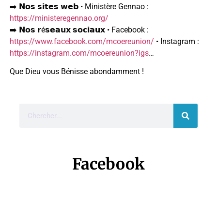
➡️ 𝗡𝗼𝘀 𝘀𝗶𝘁𝗲𝘀 𝘄𝗲𝗯 • Ministère Gennao :
https://ministeregennao.org/
➡️ 𝗡𝗼𝘀 𝗿é𝘀𝗲𝗮𝘂𝘅 𝘀𝗼𝗰𝗶𝗮𝘂𝘅 • Facebook :
https://www.facebook.com/mcoereunion/
• Instagram :
https://instagram.com/mcoereunion?igs
…
Que Dieu vous Bénisse abondamment !
Facebook