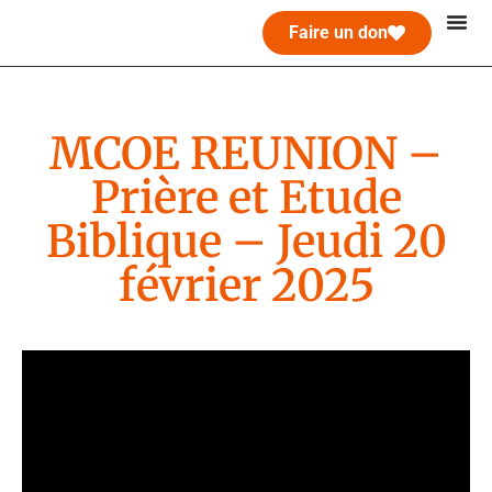
Faire un don
MCOE REUNION –
Prière et Etude
Biblique – Jeudi 20
février 2025