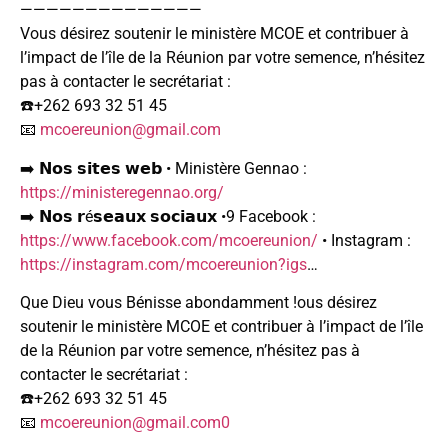
——————————————
Vous désirez soutenir le ministère MCOE et contribuer à
l’impact de l’île de la Réunion par votre semence, n’hésitez
pas à contacter le secrétariat :
☎️+262 693 32 51 45
📧
mcoereunion@gmail.com
➡️ 𝗡𝗼𝘀 𝘀𝗶𝘁𝗲𝘀 𝘄𝗲𝗯 • Ministère Gennao :
https://ministeregennao.org/
➡️ 𝗡𝗼𝘀 𝗿é𝘀𝗲𝗮𝘂𝘅 𝘀𝗼𝗰𝗶𝗮𝘂𝘅 •9 Facebook :
https://www.facebook.com/mcoereunion/
• Instagram :
https://instagram.com/mcoereunion?igs
…
Que Dieu vous Bénisse abondamment !ous désirez
soutenir le ministère MCOE et contribuer à l’impact de l’île
de la Réunion par votre semence, n’hésitez pas à
contacter le secrétariat :
☎️+262 693 32 51 45
📧
mcoereunion@gmail.com0