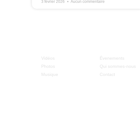
3 février 2026
Aucun commentaire
Médias
MCOE
Vidéos
Évenements
Photos
Qui sommes-nous
Musique
Contact
Adresse : 128 rue du Ouaki
La Rivière Saint Louis (97421)