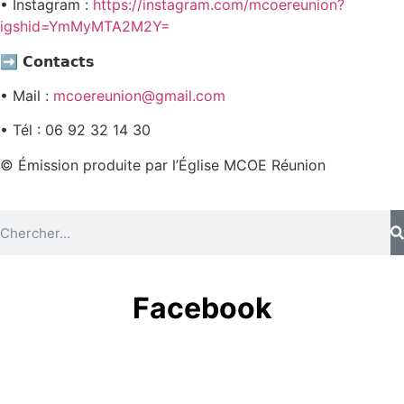
• Instagram :
https://instagram.com/mcoereunion?
igshid=YmMyMTA2M2Y=
➡️ 𝗖𝗼𝗻𝘁𝗮𝗰𝘁𝘀
• Mail :
mcoereunion@gmail.com
• Tél : 06 92 32 14 30
© Émission produite par l’Église MCOE Réunion
Facebook