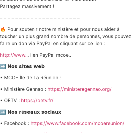
Partagez massivement !
– – – – – – – – – – – – – – – – – – – – –
🔥 Pour soutenir notre ministère et pour nous aider à
toucher un plus grand nombre de personnes, vous pouvez
faire un don via PayPal en cliquant sur ce lien :
http://www..
. lien PayPal mcoe..
➡️ 𝗡𝗼𝘀 𝘀𝗶𝘁𝗲𝘀 𝘄𝗲𝗯
• MCOE Île de La Réunion :
• Ministère Gennao :
https://ministeregennao.org/
• OETV :
https://oetv.fr/
➡️ 𝗡𝗼𝘀 𝗿é𝘀𝗲𝗮𝘂𝘅 𝘀𝗼𝗰𝗶𝗮𝘂𝘅
• Facebook :
https://www.facebook.com/mcoereunion/