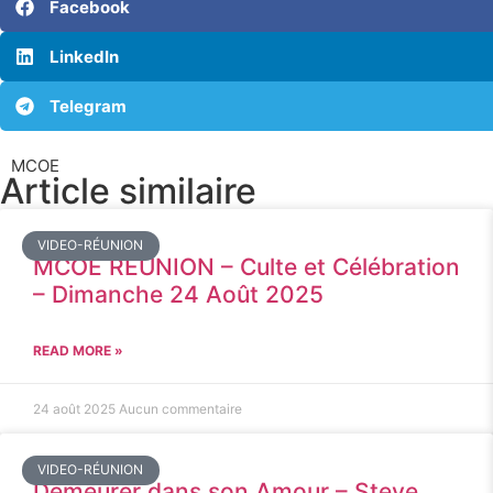
Facebook
LinkedIn
Telegram
MCOE
Article similaire​
VIDEO-RÉUNION
MCOE REUNION – Culte et Célébration
– Dimanche 24 Août 2025
READ MORE »
24 août 2025
Aucun commentaire
VIDEO-RÉUNION
Demeurer dans son Amour – Steve