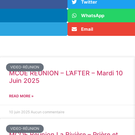
Twitter
WhatsApp
Email
VIDEO-RÉUNION
MCOE REUNION – L’AFTER – Mardi 10
Juin 2025
READ MORE »
10 juin 2025
Aucun commentaire
VIDEO-RÉUNION
MCOE Réunion La Rivière – Prière et