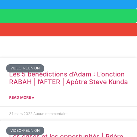
VIDEO-RÉUNION
Les 5 bénédictions d’Adam : L’onction
RABAH | l’AFTER | Apôtre Steve Kunda
READ MORE »
31 mars 2022
Aucun commentaire
VIDEO-RÉUNION
Les crises et les opportunités | Prière