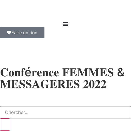
Faire un don
𝐂𝐨𝐧𝐟é𝐫𝐞𝐧𝐜𝐞 𝐅𝐄𝐌𝐌𝐄𝐒 &
𝐌𝐄𝐒𝐒𝐀𝐆𝐄𝐑𝐄𝐒 𝟐𝟎𝟐𝟐