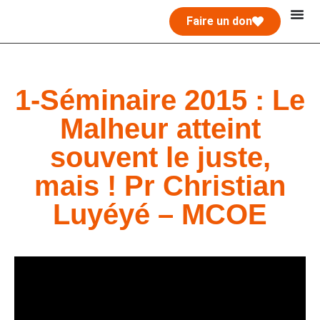
Faire un don
1-Séminaire 2015 : Le
Malheur atteint
souvent le juste,
mais ! Pr Christian
Luyéyé – MCOE