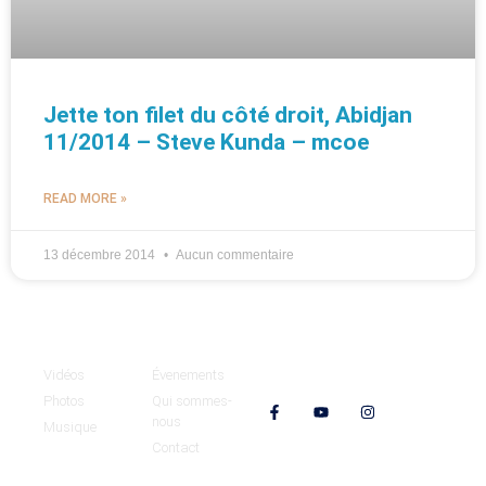
Jette ton filet du côté droit, Abidjan
11/2014 – Steve Kunda – mcoe
READ MORE »
13 décembre 2014
Aucun commentaire
Médias
MCOE
Vidéos
Évenements
Nos réseaux
Photos
Qui sommes-
nous
Musique
Contact