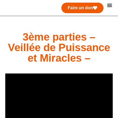
Faire un don
3ème parties –
Veillée de Puissance
et Miracles –