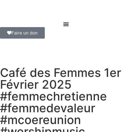
Faire un don
Café des Femmes 1er
Février 2025
#femmechretienne
#femmedevaleur
#mcoereunion
#worshipmusic