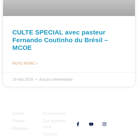
CULTE SPECIAL avec pasteur
Fernando Coutinho du Brésil –
MCOE
READ MORE »
19 mai 2016
Aucun commentaire
Médias
MCOE
Vidéos
Évenements
Nos réseaux
Photos
Qui sommes-
nous
Musique
Contact