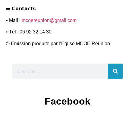
➡️ 𝗖𝗼𝗻𝘁𝗮𝗰𝘁𝘀
• Mail :
mcoereunion@gmail.com
• Tél : 06 92 32 14 30
© Émission produite par l’Église MCOE Réunion
Facebook