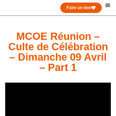
Faire un don
MCOE Réunion –
Culte de Célébration
– Dimanche 09 Avril
– Part 1