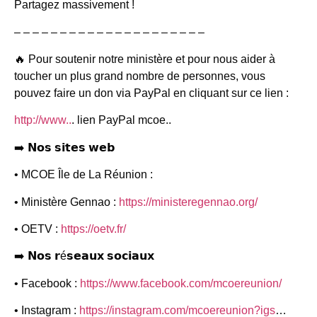
Partagez massivement !
– – – – – – – – – – – – – – – – – – – – –
🔥 Pour soutenir notre ministère et pour nous aider à
toucher un plus grand nombre de personnes, vous
pouvez faire un don via PayPal en cliquant sur ce lien :
http://www..
. lien PayPal mcoe..
➡️ 𝗡𝗼𝘀 𝘀𝗶𝘁𝗲𝘀 𝘄𝗲𝗯
• MCOE Île de La Réunion :
• Ministère Gennao :
https://ministeregennao.org/
• OETV :
https://oetv.fr/
➡️ 𝗡𝗼𝘀 𝗿é𝘀𝗲𝗮𝘂𝘅 𝘀𝗼𝗰𝗶𝗮𝘂𝘅
• Facebook :
https://www.facebook.com/mcoereunion/
• Instagram :
https://instagram.com/mcoereunion?igs
…