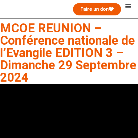
Faire un don
MCOE REUNION –
Conférence nationale de
l’Evangile EDITION 3 –
Dimanche 29 Septembre
2024