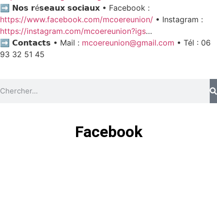
➡️ 𝗡𝗼𝘀 𝗿é𝘀𝗲𝗮𝘂𝘅 𝘀𝗼𝗰𝗶𝗮𝘂𝘅 • Facebook :
https://www.facebook.com/mcoereunion/
• Instagram :
https://instagram.com/mcoereunion?igs
…
➡️ 𝗖𝗼𝗻𝘁𝗮𝗰𝘁𝘀 • Mail :
mcoereunion@gmail.com
• Tél : 06
93 32 51 45
Facebook