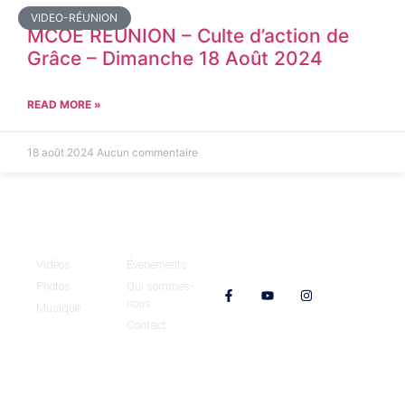
VIDEO-RÉUNION
MCOE REUNION – Culte d’action de
Grâce – Dimanche 18 Août 2024
READ MORE »
18 août 2024
Aucun commentaire
Médias
MCOE
Vidéos
Évenements
Nos réseaux
Photos
Qui sommes-
nous
Musique
Contact