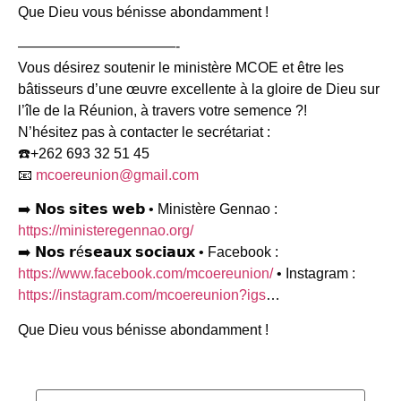
Que Dieu vous bénisse abondamment !
———————————-
Vous désirez soutenir le ministère MCOE et être les
bâtisseurs d’une œuvre excellente à la gloire de Dieu sur
l’île de la Réunion, à travers votre semence ?!
N’hésitez pas à contacter le secrétariat :
☎️+262 693 32 51 45
📧
mcoereunion@gmail.com
➡️ 𝗡𝗼𝘀 𝘀𝗶𝘁𝗲𝘀 𝘄𝗲𝗯 • Ministère Gennao :
https://ministeregennao.org/
➡️ 𝗡𝗼𝘀 𝗿é𝘀𝗲𝗮𝘂𝘅 𝘀𝗼𝗰𝗶𝗮𝘂𝘅 • Facebook :
https://www.facebook.com/mcoereunion/
• Instagram :
https://instagram.com/mcoereunion?igs
…
Que Dieu vous bénisse abondamment !