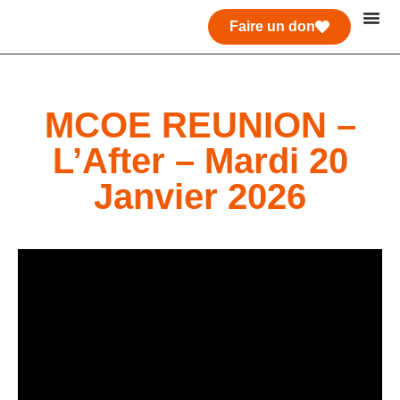
Faire un don
MCOE REUNION –
L’After – Mardi 20
Janvier 2026