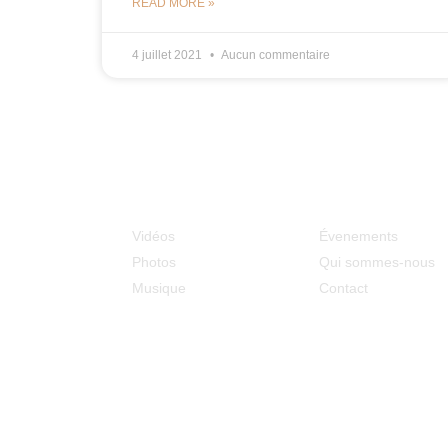
READ MORE »
4 juillet 2021
Aucun commentaire
Médias
MCOE
Vidéos
Évenements
Photos
Qui sommes-nous
Musique
Contact
Adresse : 128 rue du Ouaki