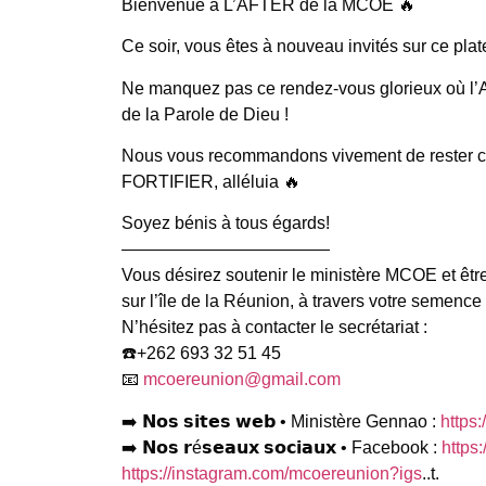
Bienvenue à L’AFTER de la MCOE 🔥
Ce soir, vous êtes à nouveau invités sur ce plat
Ne manquez pas ce rendez-vous glorieux où l’
de la Parole de Dieu !
Nous vous recommandons vivement de rester con
FORTIFIER, alléluia 🔥
Soyez bénis à tous égards!
————————————
Vous désirez soutenir le ministère MCOE et être
sur l’île de la Réunion, à travers votre semence 
N’hésitez pas à contacter le secrétariat :
☎️+262 693 32 51 45
📧
mcoereunion@gmail.com
➡️ 𝗡𝗼𝘀 𝘀𝗶𝘁𝗲𝘀 𝘄𝗲𝗯 • Ministère Gennao :
https:
➡️ 𝗡𝗼𝘀 𝗿é𝘀𝗲𝗮𝘂𝘅 𝘀𝗼𝗰𝗶𝗮𝘂𝘅 • Facebook :
https
https://instagram.com/mcoereunion?igs
..t.