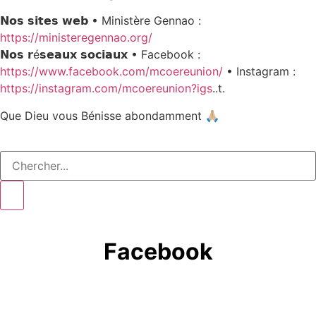
𝗡𝗼𝘀 𝘀𝗶𝘁𝗲𝘀 𝘄𝗲𝗯 • Ministère Gennao :
https://ministeregennao.org/
𝗡𝗼𝘀 𝗿é𝘀𝗲𝗮𝘂𝘅 𝘀𝗼𝗰𝗶𝗮𝘂𝘅 • Facebook :
https://www.facebook.com/mcoereunion/
• Instagram :
https://instagram.com/mcoereunion?igs
..t.
Que Dieu vous Bénisse abondamment 🙏🏼
Facebook