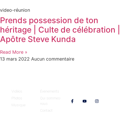
video-réunion
Prends possession de ton
héritage | Culte de célébration |
Apôtre Steve Kunda
Read More »
13 mars 2022
Aucun commentaire
Médias
MCOE
Vidéos
Évenements
Nos réseaux
Photos
Qui sommes-
nous
Musique
Contact